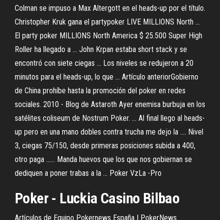
Colman se impuso a Max Altergott en el heads-up por el título.
Christopher Kruk gana el partypoker LIVE MILLIONS North ...
El party poker MILLIONS North America $ 25.500 Super High
Roller ha llegado a ... John Krpan estaba short stack y se
encontró con siete ciegas ... Los niveles se redujeron a 20
minutos para el heads-up, lo que ... Artículo anteriorGobierno
de China prohíbe hasta la promoción del poker en redes
sociales. 2010 - Blog de Astaroth Ayer enemisa burbuja en los
satélites coliseum de Nostrum Poker. ... Al final llego al heads-
up pero en una mano dobles contra trucha me dejo la .... Nivel
3, ciegas 75/150, desde primeras posiciones subida a 400,
otro paga ...... Manda huevos que los que nos gobiernan se
dediquen a poner trabas a la ... Poker VzLa -Pro
Poker - Luckia Casino Bilbao
Artículos de Equipo Pokernews España | PokerNews