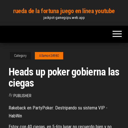
Skip
rueda de la fortuna juego en línea youtube
to
jackpot-gamegcpu.web.app
the
content
Category
Allamon34980
Heads up poker gobierna las
ciegas
By
PUBLISHER
Rakeback en PartyPoker: Destripando su sistema VIP -
HabWin
Estoy con 40 ciegas, en 5-6to lugar no recuerdo bien y no