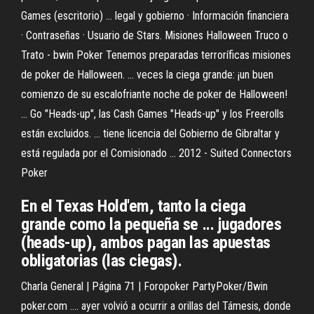
Games (escritorio) ... legal y gobierno · Información financiera
· Contraseñas · Usuario de Stars. Misiones Halloween Truco o
Trato - bwin Poker Tenemos preparadas terroríficas misiones
de poker de Halloween. ... veces la ciega grande: ¡un buen
comienzo de su escalofriante noche de poker de Halloween!
... Go "Heads-up", las Cash Games "Heads-up" y los Freerolls
están excluidos. ... tiene licencia del Gobierno de Gibraltar y
está regulada por el Comisionado ... 2012 - Suited Connectors
Poker
En el Texas Hold'em, tanto la ciega
grande como la pequeña se ... jugadores
(heads-up), ambos pagan las apuestas
obligatorias (las ciegas).
Charla General | Página 71 | Foropoker PartyPoker/Bwin
poker.com .... ayer volvió a ocurrir a orillas del Támesis, donde