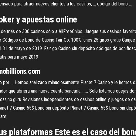
ensado para atraer nuevos clientes a los casinos, ... código del bono ...
poker y apuestas online
 de más de 300 casinos sólo a AllFreeChips. Juegue sus casinos favori
 Códigos de bono de Casino Fair Go: 100% lunes 25 giros gratis Canjee 
a el 31 de mayo de 2019. Fair go Casino sin depósito códigos de bonific
ratis para mayo 2019
nobillions.com
no por ... Hemos analizado minuciosamente Planet 7 Casino y le hemos dad
jugador que abriera una nueva cuenta bancaria. ...... Solo listamos queja
.casino.guru Revisiones independientes de casinos online y juegos de cas
anet 7 Casino 55$ bono sin depósito Planet 7 Casino 55$ bono sin dep
are.
sus plataformas Este es el caso del bono