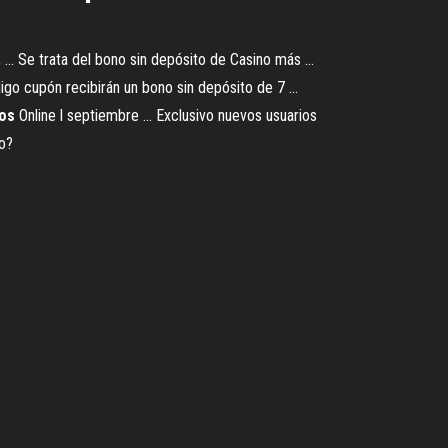
... Se trata del bono sin depósito de Casino más ...
ódigo cupón recibirán un bono sin depósito de 7 ...
os
Online l septiembre ... Exclusivo nuevos usuarios
to?