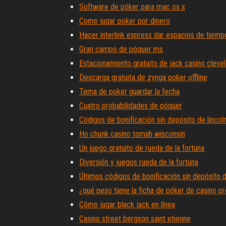
Software de póker para mac os x
Como jugar poker por dinero
Hacer interlink express dar espacios de tiemp
Gran campo de póquer ms
Estacionamiento gratuito de jack casino cleve
Descarga gratuita de zynga poker offline
Tema de poker guardar la fecha
Cuatro probabilidades de póquer
Códigos de bonificación sin depósito de lincol
Ho chunk casino tomah wisconsin
Un juego gratuito de rueda de la fortuna
Diversión y juegos rueda de la fortuna
Últimos códigos de bonificación sin depósito
¿qué peso tiene la ficha de póker de casino p
Cómo jugar black jack en línea
Casino street bergson saint etienne