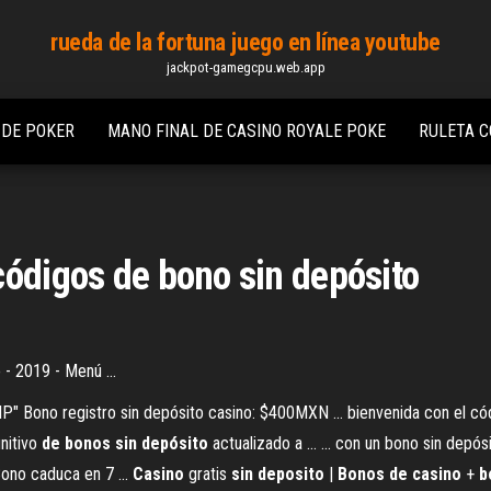
rueda de la fortuna juego en línea youtube
jackpot-gamegcpu.web.app
 DE POKER
MANO FINAL DE CASINO ROYALE POKE
RULETA C
códigos de bono sin depósito
- 2019 - Menú ...
P" Bono registro sin depósito casino: $400MXN ... bienvenida con el c
initivo
de
bonos
sin
depósito
actualizado a ... ... con un bono sin depó
Bono caduca en 7 ...
Casino
gratis
sin
deposito
|
Bonos
de
casino
+
b