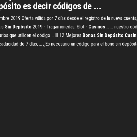
pósito es decir códigos de ...
mbre 2019 Oferta válida por 7 días desde el registro de la nueva cuenta; 
tis
Sin
Depósito
2019 - Tragamonedas, Slot -
Casinos
... ... nuestro c
ios que utilicen el código ... lll 12 Mejores
Bonos
Sin
Depósito
Casin
 caducidad de 7 días; ... ¿Es necesario un código para el bono sin depósi