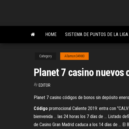
Skip
to
the
content
HOME
SISTEMA DE PUNTOS DE LA LIGA
Category
Allamon34980
Planet 7 casino nuevos 
By
EDITOR
Planet 7 casino códigos de bonos sin depósito enero 
Código
promocional Caliente 2019: entra con "CALVI
bienvenida ... las 24 horas los 7 días de ... Listado def
de Casino Gran Madrid caduca a los 14 días de ... El 