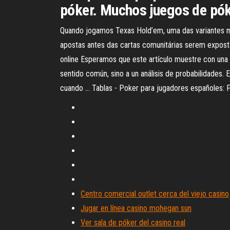
póker. Muchos juegos de póke
Quando jogamos Texas Hold’em, uma das variantes ma
apostas antes das cartas comunitárias serem expost
online Esperamos que este artículo muestre con una 
sentido común, sino a un análisis de probabilidades.
cuando ... Tablas - Poker para jugadores españoles:
Centro comercial outlet cerca del viejo casino
Jugar en línea casino mohegan sun
Ver sala de póker del casino real