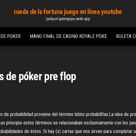
rueda de la fortuna juego en línea youtube
jackpot-gamegcpu.web.app
 DE POKER
MANO FINAL DE CASINO ROYALE POKE
RULETA C
 de póker pre flop
 de probabilidad proviene del término latino probabilĭtas.La idea de pr
En un principio estos términos se relacionaban exclusivamente con los ju
robabilidades de éstos. Si hay (x) cartas que nos sirven para completa