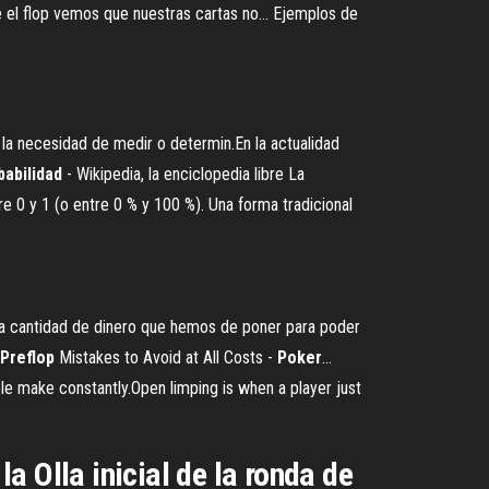
 el flop vemos que nuestras cartas no... Ejemplos de
 la necesidad de medir o determin.En la actualidad
babilidad
- Wikipedia, la enciclopedia libre La
 0 y 1 (o entre 0 % y 100 %). Una forma tradicional
la cantidad de dinero que hemos de poner para poder
Preflop
Mistakes to Avoid at All Costs -
Poker
…
ple make constantly.Open limping is when a player just
 Olla inicial de la ronda de