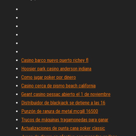
Casino barco nuevo puerto richey fl
Hoosier park casino anderson indiana
Como jugar poker por dinero
Casino cerca de pismo beach california
Geant casino pessac abierto el 1 de noviembre
Distribuidor de blackjack se detiene a las 16
Punzón de ranura de metal mcgill 16500
Trucos de máquinas tragamonedas para ganar
Actualizaciones de punta cana poker classic