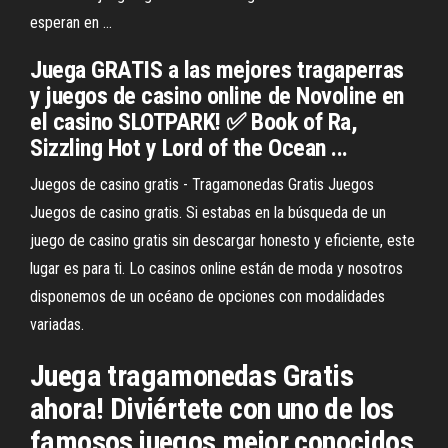
esperan en ...
Juega GRATIS a las mejores tragaperras
y juegos de casino online de Novoline en
el casino SLOTPARK! ✅ Book of Ra,
Sizzling Hot y Lord of the Ocean ...
Juegos de casino gratis - Tragamonedas Gratis Juegos
Juegos de casino gratis. Si estabas en la búsqueda de un
juego de casino gratis sin descargar honesto y eficiente, este
lugar es para ti. Lo casinos online están de moda y nosotros
disponemos de un océano de opciones con modalidades
variadas.
Juega tragamonedas Gratis
ahora! Diviértete con uno de los
famosos juegos mejor conocidos