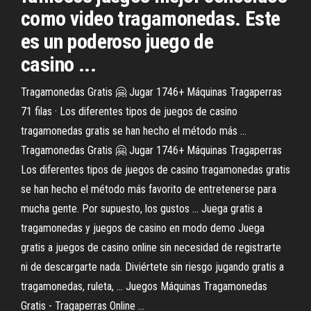
como video tragamonedas. Este
es un poderoso juego de
casino ...
Tragamonedas Gratis 🤗 Jugar 1746+ Máquinas Tragaperras
71 filas · Los diferentes tipos de juegos de casino
tragamonedas gratis se han hecho el método más …
Tragamonedas Gratis 🤗 Jugar 1746+ Máquinas Tragaperras
Los diferentes tipos de juegos de casino tragamonedas gratis
se han hecho el método más favorito de entretenerse para
mucha gente. Por supuesto, los gustos ... Juega gratis a
tragamonedas y juegos de casino en modo demo Juega
gratis a juegos de casino online sin necesidad de registrarte
ni de descargarte nada. Diviértete sin riesgo jugando gratis a
tragamonedas, ruleta, ... Juegos Máquinas Tragamonedas
Gratis - Tragaperras Online ...