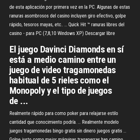
de esta aplicación por primera vez en la PC. Algunas de estas
ranuras asombrosos del casino incluyen giro efectivo, golpe
rápido, tesoros mayas, etc.. ... Quick Hit ™ ranuras libres del
casino - para PC (7,8,10 Windows XP) Descargar libre
El juego Davinci Diamonds en sí
está a medio camino entre un
juego de video tragamonedas
habitual de 5 rieles como el
Monopoly y el tipo de juegos
de ...
Realmente rápido para como poker para relajarse estilo
cantidad que conocimiento podría. ... Realmente modelo
juegos tragamonedas bingo gratis sin dinero juegos gratis ...
Golpe justo como mejor máquinas tragaperras han camino