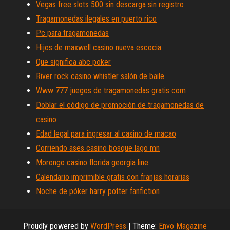
Vegas free slots 500 sin descarga sin registro
Tragamonedas ilegales en puerto rico
Pc para tragamonedas
Hijos de maxwell casino nueva escocia
Que significa abc poker
River rock casino whistler salón de baile
Www 777 juegos de tragamonedas gratis com
Doblar el código de promoción de tragamonedas de
casino
Edad legal para ingresar al casino de macao
Corriendo ases casino bosque lago mn
Morongo casino florida georgia line
Calendario imprimible gratis con franjas horarias
Noche de póker harry potter fanfiction
Proudly powered by
WordPress
|
Theme:
Envo Magazine